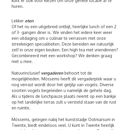
kunt er ook voor kiezen om onze gehele locatie af te
huren.
Lekker
eten
Of het nu een uitgebreid ontbijt, heerlijke lunch of een 2
of 3- gangen diner is. We vinden het iedere keer weer
een uitdaging om u culinair te verrassen met onze
streekeigen specialiteiten. Deze bereiden we natuurlijk
zelf in onze eigen keuken. Een high tea met vriendinnen?
Gecombineerd met een workshop? We denken graag
met u mee.
Natuurinclusief
vergaderen
behoort tot de
mogelijkheden. Mössems heeft dè vergaderplek waar u
nog verrast wordt door het getjilp van vogels. Diverse
soorten vogels begeleiden u namelijk de gehele dag.
Als u tijdens de lunchpauze plaats neemt op een bankje
op het landelijke terras zult u versteld staan van de rust
en ruimte.
Mössems, gelegen nabij het kunststadje Ootmarsum in
Twente, biedt eindeloos veel. U kunt in Twente heerlijk